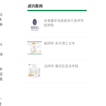
成功案例
士
美
长青藤学员喜获米兰美术学
各
院录取
陈同学-米兰理工大学
人
涉
沈同学-曼托瓦音乐学院
和
店
及
一
建