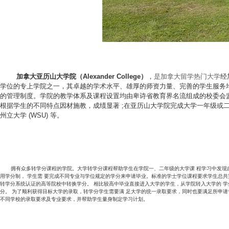
加拿大亚历山大学院
（Alexander College）
，
是加拿大留学热门大学
经
学位的专上学院之一，其卓越的学术水平、雄厚的师资力量、完善的学生服务
的管理制度。学院的教学体系及课程设置均由卑诗省教育界名流组成的校委会
根据学生的不同特点因材施教，成绩显著 ;在亚历山大学院完成大学一年级或二年级
州立大学 (WSU) 等。
拥有众多转学分课程的学院。大学转学分课程帮助学生在学院一、二年级的大学课 程学习中发现自己
用学分制， 学生需 要完成不同专业与学位规定的学分来申请毕业。标准的学士学位课程要求学生总共完成
转学分系统认证的高等院校中转换学分。 相比较高中毕业直接进入大学的学生，从学院转入大学的 学
分。 为了顺利获得目标大学的录取，转学分学生需要满 足大学的统一录取要求，同时也要满足所申请
不同学校的录取要求及专业要求，并帮助学生量身制定学习计划。