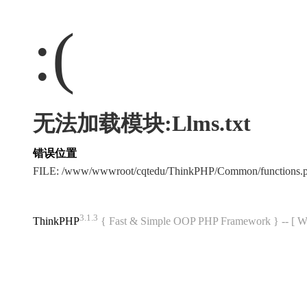
:(
无法加载模块:Llms.txt
错误位置
FILE: /www/wwwroot/cqtedu/ThinkPHP/Common/functions
3.1.3
ThinkPHP
{ Fast & Simple OOP PHP Framework } -- 