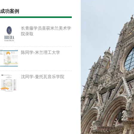
成功案例
长青藤学员喜获米兰美术学
院录取
陈同学-米兰理工大学
沈同学-曼托瓦音乐学院