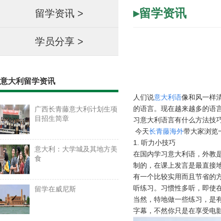
▸留学资讯
留学资讯
>
学员分享
>
意大利留学资讯
人们说
意大利语
像和风一样
的语言。
现在越来越多的语
广西长青藤意大利计划生项
目招生简章
习意大利语言有什么方法技
今天
长青藤海外
带大家浏览
1.
听力小技巧
意大利：大学城及其地方美
在国内学习意大利语，外教
食
制的，在课上发言是最直接
有一个比较实用而且节省的
听练习。习惯性多听，即使
留学在威尼斯
当然，特地做一些练习，是
字幕，不然你只是在享受电