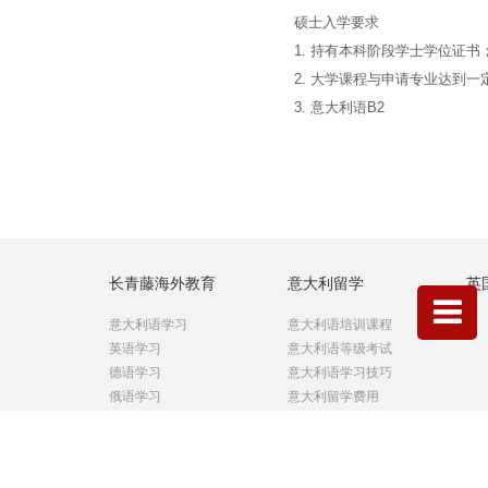
硕士入学要求
1. 持有本科阶段学士学位证书
2. 大学课程与申请专业达到一
3. 意大利语B2
长青藤海外教育
意大利留学
英
意大利语学习
意大利语培训课程
英语学习
意大利语等级考试
德语学习
意大利语学习技巧
俄语学习
意大利留学费用
法语学习
意大利留学名校
西班牙语学习
意大利留学优势
葡萄牙语学习
意大利留学途径