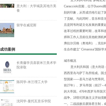
意大利阿韦利诺“多梅尼克·契马罗萨
意大利：大学城及其地方美
Caracciolo宫殿，位于Duom
食
刻的印象，从而成功地引起了
了贡献。与此同时，音乐和音乐
且是阿韦利诺文化发展的重要
留学在威尼斯
改革过程的重要时期，改革和
师和工作人员前往其他欧洲机
弗拉尔贝格（奥地利），克拉科
成功案例
生合作建立“ Cimarosa
城市概况
长青藤学员喜获米兰美术学
意大利共和国（意大利语：Repu
院录取
西西里岛与萨丁岛所组成。国土
型国家——圣马力诺与梵蒂冈。
陈同学-米兰理工大学
前27年）、罗马帝国（前27
的大帝国。476年西罗马帝国
战争。18世纪民族主义开始觉
沈同学-曼托瓦音乐学院
一。二战战败后废除君主制，