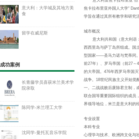
意大利雷焦卡拉布里亚“但丁·阿利吉耶里
意大利：大学城及其地方美
焦卡拉布里亚外国人大学“ Dan
食
学旨在通过其所有教学和研究
城市概况
留学在威尼斯
意大利共和国（意大利语：Repu
西西里岛与萨丁岛所组成。国土
型国家——圣马力诺与梵蒂冈。
前27年）、罗马帝国（前27
成功案例
的大帝国。476年西罗马帝国
战争。18世纪民族主义开始觉
长青藤学员喜获米兰美术学
一。二战战败后废除君主制，
院录取
联合国等重要国际组织的成员
界领导地位，米兰是意大利的
陈同学-米兰理工大学
专业设置
本科专业
沈同学-曼托瓦音乐学院
心理学与技术、欧洲跨文化与