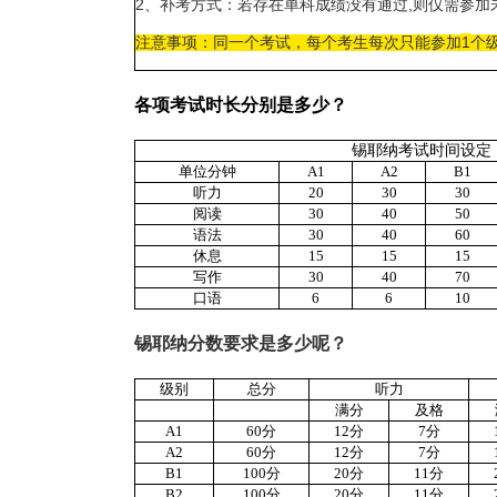
2
,
、补考方式：若存在单科成绩没有通过
则仅需参加
1
注意事项：同一个考试，每个考生每次只能参加
个
各项考试时长分别是多少？
锡耶纳考试时间设定
单位
分钟
A1
A2
B1
听力
20
30
30
阅读
30
40
50
语法
30
40
60
休息
15
15
15
写作
30
40
70
口语
6
6
10
锡耶纳分数要求是多少呢？
级别
总分
听力
满分
及格
A1
60
分
12
分
7
分
A2
60
分
12
分
7
分
B1
100
分
20
分
11
分
B2
100
分
20
分
11
分