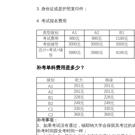
3. 身份证或是护照复印件；
4. 考试报名费用
类型
级别
A1
A2
B1
考试费用
980
元
980
元
1190
元
考前辅导
3000
元
3000
元
3000
元
总计
=
考试
+
辅
3980
元
3980
元
4190
元
导
补考单科费用是多少？
级别
听力
阅读
201
元
201
元
A1
201
元
201
元
A2
228
元
228
元
B1
249
元
249
元
B2
330
元
330
元
C1
368
元
368
元
C2
补考事项：
1
、如果考试没有通过，锡耶纳大学会保留其考过的
补考时间跟全考时间一样；