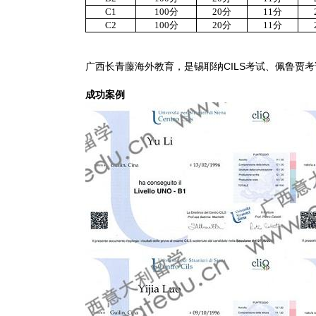
C1
100
分
20
分
11
分
C2
100
分
20
分
11
分
广西长青藤海外教育，是锡耶纳CILS考试、佩鲁贾
成功案例