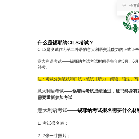
长青
什么是锡耶纳CILS考试？
CILS是测试作为第二外语的意大利语交流能力的正式
意大利语考试
——
锡耶纳考试考试时间是每年的3月、6月
补考。
注：考试分为笔试和口试（笔试【听力、阅读、语法、写
意大利语考试
——
锡耶纳考试成绩通过，证书终身有
需要重新参加考试
意大利语考试
——
锡耶纳考试
报名需要什么材
1. 考试报名表；
2. 2张一寸照片；