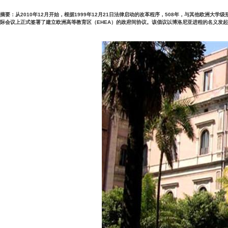
摘要：从2010年12月开始，根据1999年12月21日法律启动的改革程序，508年，与其他欧洲大学级别的大学相比，
际会议上正式签署了建立欧洲高等教育区（EHEA）的政府间协议。该倡议以博洛尼亚进程的名义发起。