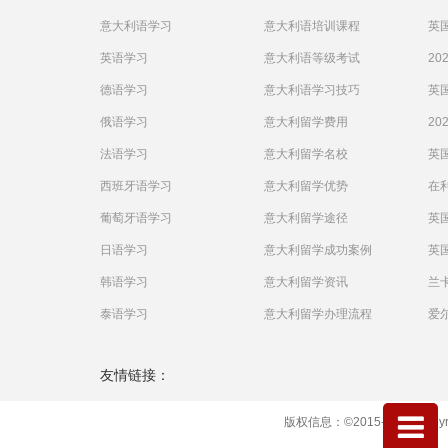
意大利语学习
意大利语培训课程
英国
英语学习
意大利语等级考试
20
德语学习
意大利语学习技巧
英国
俄语学习
意大利留学费用
20
法语学习
意大利留学名校
英
西班牙语学习
意大利留学优势
在
葡萄牙语学习
意大利留学途径
英
日语学习
意大利留学成功案例
英国
韩语学习
意大利留学资讯
兰卡
泰语学习
意大利留学办理流程
爱尔
友情链接：
版权信息：©2015-2020 Copyrig