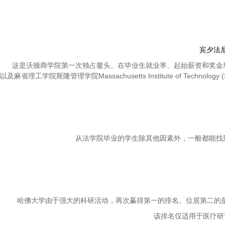
宾夕法
这是沃顿商学院第一次独占鳌头。在毕业生就业率、起始薪资和奖金均有所提升之后
以及麻省理工学院斯隆管理学院Massachusetts Institute of Technology
从法学院毕业的学生除其他因素外，一般都能找到
哈佛大学由于强大的科研活动，再次赢得第一的排名。位居第二的是约翰·霍普金
该排名仅适用于医疗研