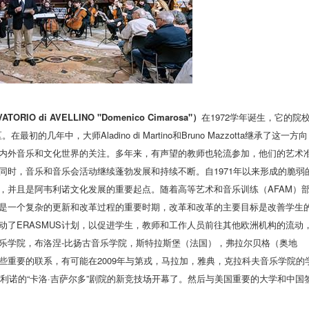
di AVELLINO "Domenico Cimarosa"）
在1972学年诞生，它的院
。在最初的几年中，大师Aladino di Martino和Bruno Mazzotta继承了这一方
内外音乐和文化世界的关注。多年来，有声望的教师也轮流参加，他们的艺术
同时，音乐和音乐会活动继续蓬勃发展和持续不断。自1971年以来形成的脆弱
，并且是阿韦利诺文化发展的重要起点。随着高等艺术和音乐训练（AFAM）
是一个复杂的更新和改革过程的重要时期，改革和改革的主要目标是改善学生
动了ERASMUS计划，以促进学生，教师和工作人员前往其他欧洲机构的流动
乐学院，布洛涅-比扬古音乐学院，斯特拉斯堡（法国），弗拉尔贝格（奥地
些重要的联系，有可能在2009年与第戎，马拉加，雅典，克拉科夫音乐学院的
于阿韦利诺的“卡洛·吉萨尔多”剧院的新竞技场开幕了。然后与美国重要的大学和中国