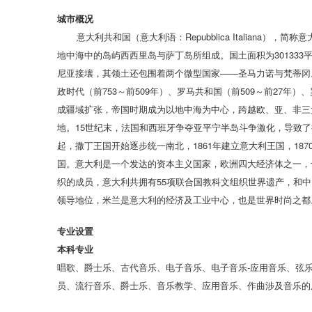
城市概况
意大利共和国（意大利语：Repubblica Italiana），
地中海中的岛屿西西里岛与萨丁岛所组成。国土面积为301333
尼亚接壤，其领土还包围着两个微型国家——圣马力诺与梵蒂冈
政时代（前753～前509年）、罗马共和国（前509～前27年
成疆域扩张，帝国时期成为以地中海为中心，跨越欧、亚、非三大
地。15世纪末，法国和西班牙争夺亚平宁半岛斗争激化，导致了
起，撒丁王国开始逐步统一南北，1861年建立意大利王国，1
国。意大利是一个发达的资本主义国家，欧洲四大经济体之一，
织的成员，意大利共拥有55项联合国教科文组织世界遗产，和
领导地位，米兰是意大利的经济及工业中心，也是世界时尚之
专业设置
本科专业
唱歌、爵士乐、古代音乐、电子音乐、电子音乐-应用音乐、弦
员、流行音乐、爵士乐、音乐教学、应用音乐、作曲涉及音乐的