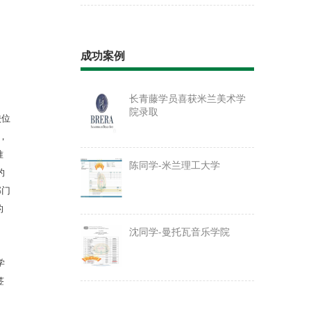
成功案例
长青藤学员喜获米兰美术学
院录取
校位
向，
准
陈同学-米兰理工大学
的
部门
的
，
沈同学-曼托瓦音乐学院
学
签