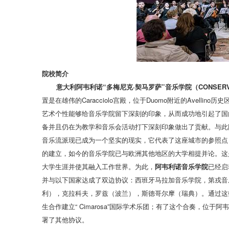
院校简介
意大利阿韦利诺“多梅尼克·契马罗萨”音乐学院（CONSERVATORIO 
置是在雄伟的Caracciolo宫殿，位于Duomo附近的Avellino历史区
艺术个性能够给音乐学院留下深刻的印象，从而成功地引起了国
备并且仍在为教学和音乐会活动打下深刻印象做出了贡献。与此
音乐流派现已成为一个坚实的现实，它代表了这座城市的参照点
的建立，如今的音乐学院已与欧洲其他地区的大学相提并论。这
大学生涯并使其融入工作世界。为此，
阿韦利诺音乐学院
已经启
并与以下国家达成了双边协议：西班牙马拉加音乐学院，第戎音
利），克拉科夫，罗兹（波兰），斯德哥尔摩（瑞典）。通过这
生合作建立“ Cimarosa”国际学术乐团；有了这个合奏，位
署了其他协议。