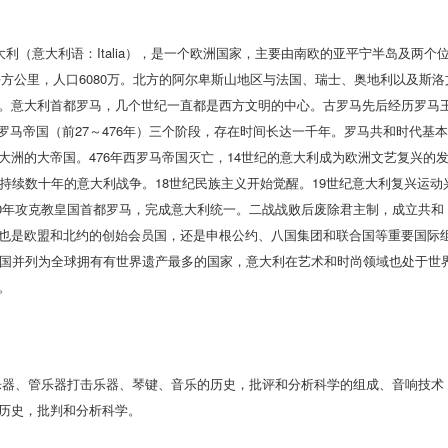
简称意大利（意大利语：Italia），是一个欧洲国家，主要由南欧的亚平宁半岛及两个
平方公里，人口6080万。北方的阿尔卑斯山地区与法国、瑞士、奥地利以及斯洛
。意大利首都罗马，几个世纪一直都是西方文明的中心。古罗马先后经历罗马
）、罗马帝国（前27～476年）三个阶段，存在时间长达一千年。罗马共和时代基
洲的大帝国。476年西罗马帝国灭亡，14世纪的意大利成为欧洲文艺复兴的
持续数十年的意大利战争。18世纪民族主义开始觉醒。19世纪意大利复兴运动
870年攻克教皇国首都罗马，完成意大利统一。二战战败后废除君主制，成立共和
也是欧盟和北约的创始会员国，还是申根公约、八国集团和联合国等重要国际
中国并列为全球拥有有世界遗产最多的国家，意大利在艺术和时尚领域也处于世
都。
乐器、管乐器打击乐器、琴键、音乐的历史，批评和分析科学的组成、音响技术
历史，批判和分析科学。