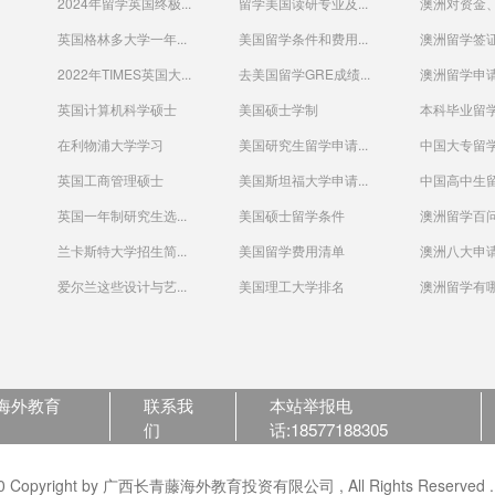
2024年留学英国终极...
留学美国读研专业及...
澳洲对资金、
英国格林多大学一年...
美国留学条件和费用...
澳洲留学签
2022年TIMES英国大...
去美国留学GRE成绩...
澳洲留学申请
英国计算机科学硕士
美国硕士学制
本科毕业留
在利物浦大学学习
美国研究生留学申请...
中国大专留学
英国工商管理硕士
美国斯坦福大学申请...
中国高中生
英国一年制研究生选...
美国硕士留学条件
澳洲留学百
兰卡斯特大学招生简...
美国留学费用清单
澳洲八大申请
爱尔兰这些设计与艺...
美国理工大学排名
澳洲留学有哪
海外教育
联系我
本站举报电
们
话:18577188305
opyright by 广西长青藤海外教育投资有限公司 , All Rights Reserved . Po