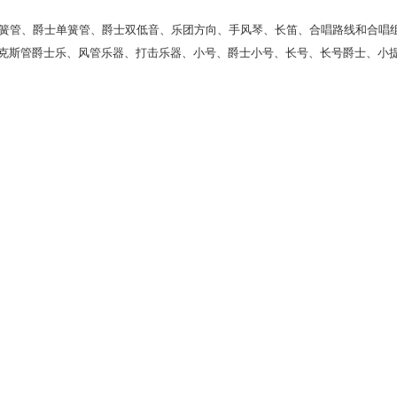
簧管、爵士单簧管、爵士双低音、乐团方向、手风琴、长笛、合唱路线和合唱
萨克斯管爵士乐、风管乐器、打击乐器、小号、爵士小号、长号、长号爵士、小