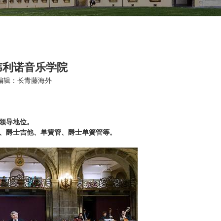
韦利诺音乐学院
编辑：长青藤海外
领导地位。
、爵士吉他、单簧管、爵士单簧管等。