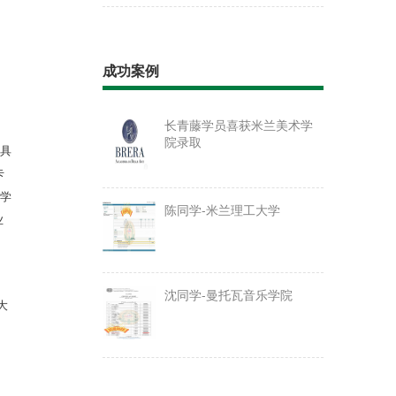
成功案例
长青藤学员喜获米兰美术学
院录取
具
卡
的学
陈同学-米兰理工大学
业
沈同学-曼托瓦音乐学院
大