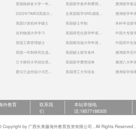
英国格林多大学一年...
美国留学条件和费用...
澳洲留学签
2022年TIMES英国大...
去美国留学GRE成绩...
澳洲留学申请
英国计算机科学硕士
美国硕士学制
本科毕业留
在利物浦大学学习
美国研究生留学申请...
中国大专留学
英国工商管理硕士
美国斯坦福大学申请...
中国高中生
英国一年制研究生选...
美国硕士留学条件
澳洲留学百
兰卡斯特大学招生简...
美国留学费用清单
澳洲八大申请
爱尔兰这些设计与艺...
美国理工大学排名
澳洲留学有哪
海外教育
联系我
本站举报电
们
话:18577188305
opyright by 广西长青藤海外教育投资有限公司 , All Rights Reserved . Po