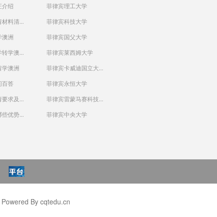
证介绍
菲律宾理工大学
材料清...
菲律宾科技大学
学澳洲
菲律宾国父大学
转学澳...
菲律宾莱西姆大学
留学澳洲
菲律宾卡威迪国立大...
问百答
菲律宾永恒大学
要求及...
菲律宾雷蒙马赛科技...
些优势...
菲律宾中央大学
wered By cqtedu.cn