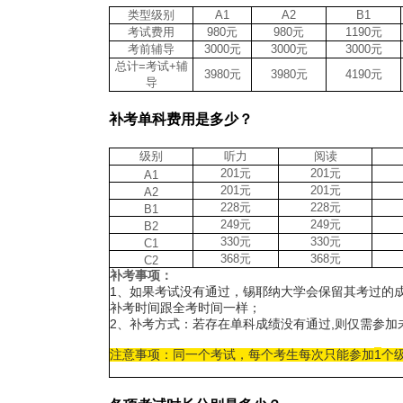
类型
级别
A1
A2
B1
考试费用
980
元
980
元
1190
元
考前辅导
3000
元
3000
元
3000
元
总计
=
考试
+
辅
3980
元
3980
元
4190
元
导
补考单科费用是多少？
级别
听力
阅读
201
元
201
元
A1
201
元
201
元
A2
228
元
228
元
B1
249
元
249
元
B2
330
元
330
元
C1
368
元
368
元
C2
补考事项：
1
、如果考试没有通过，锡耶纳大学会保留其考过的
补考时间跟全考时间一样；
2
,
、补考方式：若存在单科成绩没有通过
则仅需参加
1
注意事项：同一个考试，每个考生每次只能参加
个