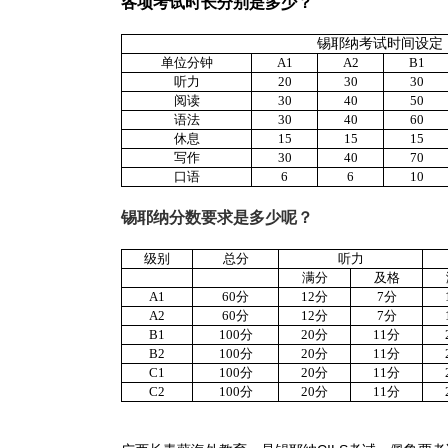
各项考试时长分别是多少？
锡耶纳考试时间设定
单位
分钟
A1
A2
B1
听力
20
30
30
阅读
30
40
50
语法
30
40
60
休息
15
15
15
写作
30
40
70
口语
6
6
10
锡耶纳分数要求是多少呢？
级别
总分
听力
满分
及格
A1
60
分
12
分
7
分
A2
60
分
12
分
7
分
B1
100
分
20
分
11
分
B2
100
分
20
分
11
分
C1
100
分
20
分
11
分
C2
100
分
20
分
11
分