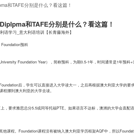
iplpma和TAFE分别是什么？看这篇！
, Diplpma和TAFE分别是什么？看这篇！
大利语学习_意大利语培训【长青藤海外】
Foundation
预科
University Foundation Year
），简称
预科，
为期
0.5-1
年，时间通常是
1
年
预科
+
Foundation
后，学生可以直接进入大学读大一，之后再根据澳大利亚大学的要
课程挪到澳大利亚的大学去读。
言上，要求雅思总分
5.5
或同等托福
PTE
。如果语言不达标，澳洲的大学会直配
其他课程。
Foundation
课程没有被纳入澳大利亚学历框架
AQF
中，所以
Foundat