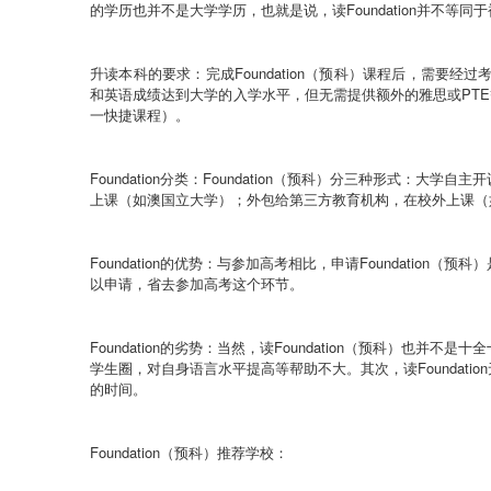
的学历也并不是大学学历，也就是说，读
Foundation
并不等同于
升读本科的要求
：完成
Foundation
（
预科
）
课程后，需要经过
和英语成绩达到大学的入学水平，但无需提供额外的雅思或
PTE
一快捷课程
）。
Foundation
分类：
Foundation
（
预科
）
分三种形式：大学自主开
上课（如澳国立大学）；外包给第三方教育机构，在校外上课（
Foundation
的优势：
与参加高考相比，申请
Foundation
（
预科
）
以申请，省去参加高考这个环节。
Foundation
的劣势：
当然，读
Foundation
（
预科
）
也并不是十全
学生圈，对自身语言水平提高等帮助不大。其次，读
Foundation
的时间。
Foundation
（
预科
）
推荐学校：