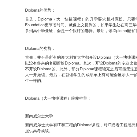
Diploma
的优势
：
首先，
Diploma
（大一快捷课程）
的升学要求相对宽松。只要
Foundation
更节省时间。就像上文提到的，如果学生处在高三毕
拿到高中毕业证，会是一个很好的选择。最后，读
Diploma
能省
Diploma
的劣势：
首先，并不是所有的澳大利亚大学都开设
Diploma
（大一快捷课
以没有多余的名额留给
Diploma
。其次，开设
Diploma
的专业比
不开设
Diploma
的。此外，部分
Diploma
课程读完之后可能无法
大一开始读。最后，在就读学生的成绩单上有可能会显示大一
生一样的。
Diploma
（大一快捷课程）院校推荐：
新南威尔士大学
新南威尔士大学有
IT
和工程的
Diploma
课程，对
IT
或者工程感兴
提供高考成绩。