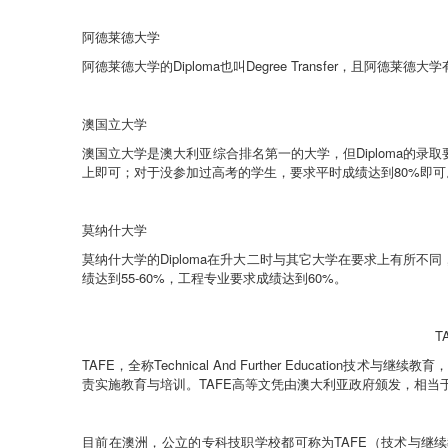
阿德莱德大学
阿德莱德大学的
Diploma
也叫
Degree Transfer
，且阿德莱德大学
澳国立大学
澳国立大学是澳大利亚综合排名第一的大学，但
Diploma
的
录取
上即可；对于没参加过高考的学生，要求平时成绩达到
80%
即可
莫纳什大学
莫纳什大学的
Diploma
在升大二时与其它大学在要求上有所不同
绩达到
55-60%
，工程专业要求成绩达到
60%
。
T
TAFE
，
全称
Technical And Further Education
技术与继续教育，
责实施教育与培训。
TAFE
高等文凭由澳大利亚政府颁发，相当
目前在澳洲，公立的专科技职学校都可称为
TAFE
（
技术与继续