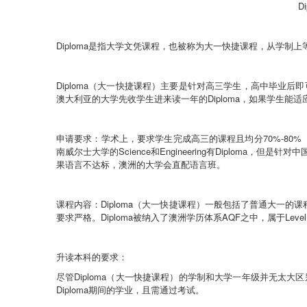
Di
Diploma
是指大学文凭课程，也被称为
大一快捷课程
，从学制上
Diploma
（大一快捷课程）
主要是针对高三学生，高中毕业后即
澳大利亚的大学先收学生进来读一年的
Diploma
，如果学生能适
申请要求：
学术上，要求学生完成高三的课程
且均分
70%-80%
南威尔士大学的
Science
和
Engineering
有
Diploma
，但是针对中
果语言不达标，澳洲的大学会直配语言班。
课程内容：
Diploma
（大一快捷课程）
一般包括了普通大一的课
要求严格。
Diploma
被纳入了澳洲学历体系
AQF
之中，属于
Level
升读本科的要求：
尽管
Diploma
（大一快捷课程）
的学制和大学一年级并无太大区
Diploma
期间的学业，且需通过考试。