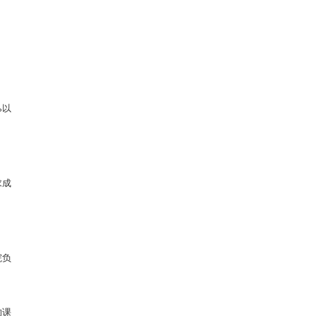
%
以
求成
院负
的课