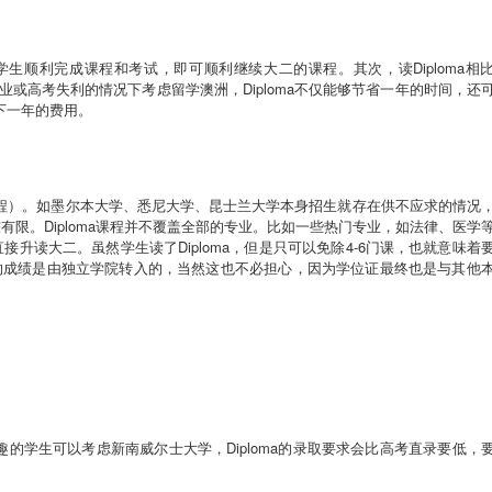
学生顺利完成课程和考试，即可顺利继续大二的课程。其次，读
Diploma
相
业或高考失利的情况下考虑留学澳洲，
Diploma
不仅能够节省一年的时间，还
下一年的费用。
程）
。如墨尔本大学、悉尼大学、昆士兰大学本身招生就存在供不应求的情况
较有限。
Diploma
课程并不覆盖全部的专业。比如一些热门专业，如法律、医学
直接升读大二。虽然学生读了
Diploma
，但是只可以免除
4-6
门课，也就意味着
的成绩是由独立学院转入的，当然这也不必担心，因为学位证最终也是与其他
趣的学生可以考虑新南威尔士大学，
Diploma
的录取要求会比高考直录要低，