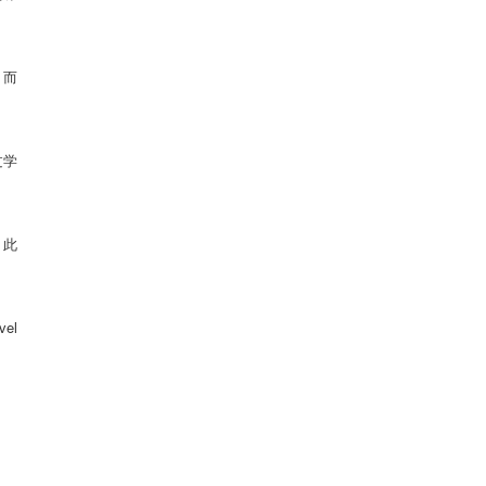
，而
过学
。
此
vel