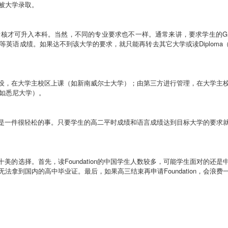
被大学录取。
考核才可升入本科。当然，不同的专业要求也不一样。通常来讲，要求学生的
G
等英语成绩。如果达不到该大学的要求，就只能再转去其它大学或读
Diploma
设，在大学主校区上课（如新南威尔士大学）；由第三方进行管理，在大学主
如悉尼大学）。
是一件很轻松的事。只要学生的高二平时成绩和语言成绩达到目标大学的要求
十美的选择。首先，读
Foundation
的中国学生人数较多，可能学生面对的还是
无法拿到国内的高中毕业证。最后，如果高三结束再申请
Foundation
，会浪费