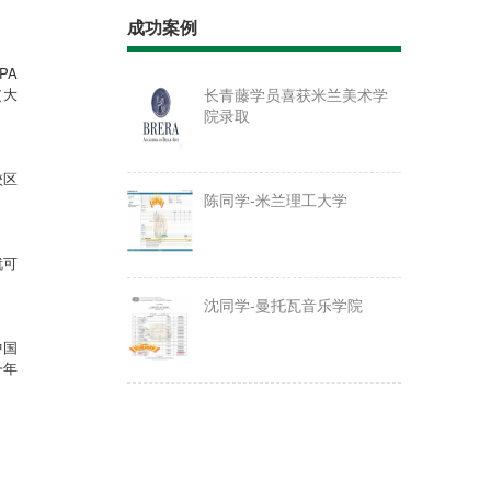
成功案例
PA
（大
长青藤学员喜获米兰美术学
院录取
校区
陈同学-米兰理工大学
就可
沈同学-曼托瓦音乐学院
中国
一年