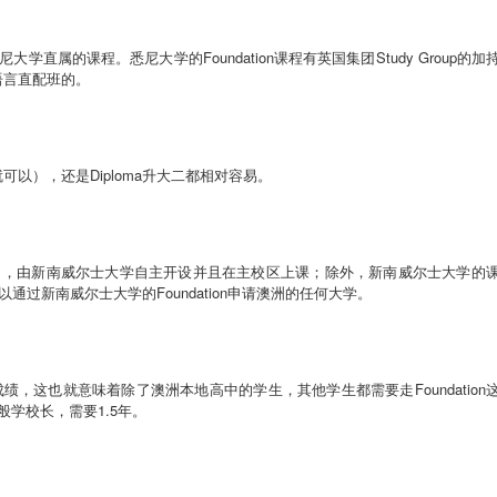
尼大学直属的课程。悉尼大学的
Foundation
课程有英国集团
Study Group
的加
语言直配班的。
就可以），还是
Diploma
升大二都相对容易。
目，由新南威尔士大学自主开设并且在主校区上课；除外，新南威尔士大学的
以通过新南威尔士大学的
Foundation
申请澳洲的任何大学。
成绩，这也就意味着除了澳洲本地高中的学生，其他学生都需要走
Foundation
般学校长，需要
1.5
年。