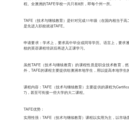
程。全澳洲的
TAFE
学校一共只有
8
所，即每个州一所。
TAFE
（
技术与继续教育
）
是针对完成
11
年级（在国内相当于高
是先进入职校就读
TAFE
。
申请要求：
学术上，要求高中毕业或同等学历。语言上，要求
校的英语课程培训后再进入正课学习。
虽然
TAFE
（
技术与继续教育
）
的课程性质是职业技术教育，然
外，
TAFE
的
课程主要
提供给澳洲本地学生，用以提高本地学生
课程内容：
TAFE
（
技术与继续教育
）
主要提供的课程为
Certific
7)
，甚至可衔接一些大学的大二课程。
TAFE
优势：
实用性强：
TAFE
（
技术与继续教育
）
课程以实用为主，以市场