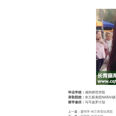
毕业学校：
湖州师范学院
录取院校
：
米兰新美院
NABA/
硕
留学途径：
马可波罗计划
上一篇：
廖同学-米兰布雷拉美院