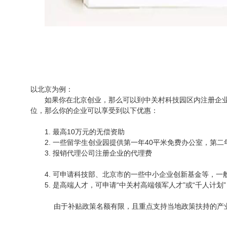
以北京为例：
如果你在北京创业，那么可以到中关村科技园区内注册企
位，那么你的企业可以享受到以下优惠：
1.
最高
10
万元
的无偿资助
2.
一些留学生创业园提供第一年
40
平米免费办公室
，第二
3.
报销
代理公司
注册企业的
代理费
4.
可申请科技部、北京市的一些中小企业创新基金等，一
5.
是高端人才，可申请
“
中关村高端领军人才
”
或“
千人计划
”
由于补贴政策名额有限，且重点支持当地政策扶持的产