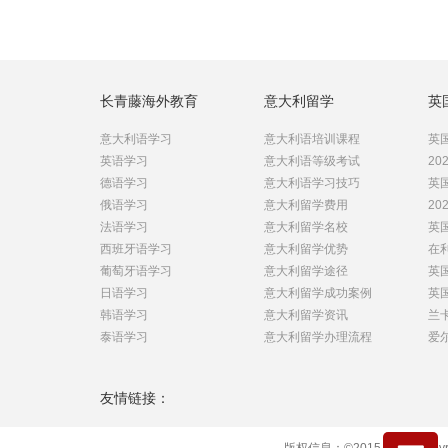
长青藤海外教育
意大利留学
英
意大利语学习
意大利语培训课程
英国
英语学习
意大利语等级考试
20
德语学习
意大利语学习技巧
英国
俄语学习
意大利留学费用
20
法语学习
意大利留学名校
英
西班牙语学习
意大利留学优势
在
葡萄牙语学习
意大利留学途径
英
日语学习
意大利留学成功案例
英国
韩语学习
意大利留学资讯
兰卡
泰语学习
意大利留学办理流程
爱尔
友情链接：