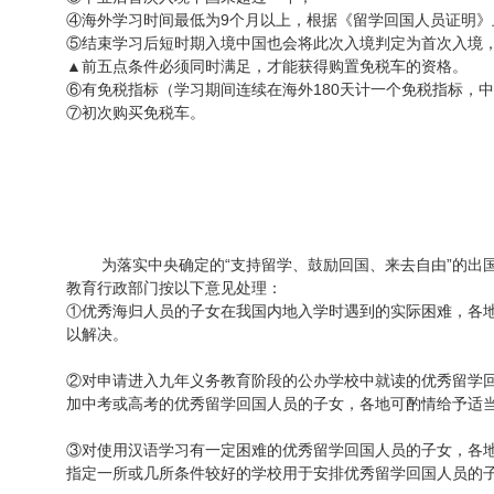
④海外学习时间最低为9个月以上，根据《留学回国人员证明
⑤结束学习后短时期入境中国也会将此次入境判定为首次入境
▲前五点条件必须同时满足，才能获得购置免税车的资格。
⑥有免税指标（学习期间连续在海外180天计一个免税指标，
⑦初次购买免税车。
为落实中央确定的
“支持留学、鼓励回国、来去自由”的出
教育行政部门按以下意见处理：
①
优秀海归人员的子女在我国内地入学时遇到的实际困难，各
以解决。
②对申请进入九年义务教育阶段的公办学校中就读的优秀留学
加中考或高考的优秀留学回国人员的子女，各地可酌情给予适
③
对使用汉语学习有一定困难的优秀留学回国人员的子女，各
指定一所或几所条件较好的学校用于安排优秀留学回国人员的