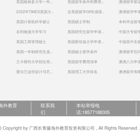
英国格林多大学一年...
美国留学条件和费用...
澳洲留学签
2022年TIMES英国大...
去美国留学GRE成绩...
澳洲留学申请
英国计算机科学硕士
美国硕士学制
本科毕业留
在利物浦大学学习
美国研究生留学申请...
中国大专留学
英国工商管理硕士
美国斯坦福大学申请...
中国高中生
英国一年制研究生选...
美国硕士留学条件
澳洲留学百
兰卡斯特大学招生简...
美国留学费用清单
澳洲八大申请
爱尔兰这些设计与艺...
美国理工大学排名
澳洲留学有哪
海外教育
联系我
本站举报电
们
话:18577188305
opyright by 广西长青藤海外教育投资有限公司 , All Rights Reserved . Po