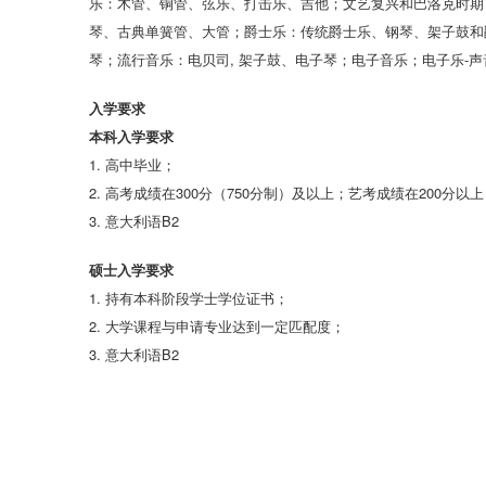
乐：木管、铜管、弦乐、打击乐、吉他；文艺复兴和巴洛克时期
琴、古典单簧管、大管；爵士乐：传统爵士乐、钢琴、架子鼓和
琴；流行音乐：电贝司, 架子鼓、电子琴；电子音乐；电子乐-
入学要
求
本科入学要
求
1. 高中毕业；
2. 高考成绩在300分（750分制）及以上；艺考成绩在200分以上
3. 意大利语B2
硕士入学要
求
1. 持有本科阶段学士学位证书；
2. 大学课程与申请专业达到一定匹配度；
3. 意大利语B2