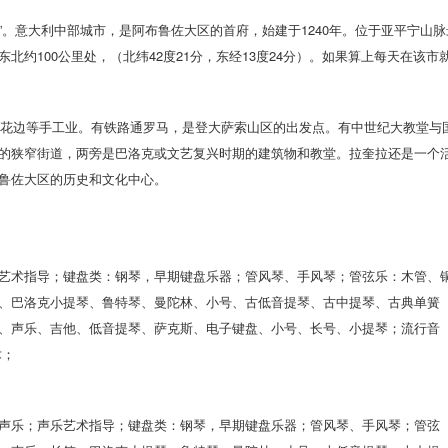
拉”。意大利中部城市，是阿布鲁佐大区的首府，始建于1240年。位于亚平宁山脉
约100公里处，（北纬42度21分，东经13度24分）。如果算上每天在该市
边等手工业。有铁路通罗马，是登大萨索山区的出发点。有中世纪大教堂与
的狭窄街道，两旁是巴洛克或文艺复兴时期的建筑物和教堂。拉奎拉还是一个
鲁佐大区的历史和文化中心。
艺术指导；键盘类：钢琴，早期键盘乐器；管风琴、手风琴；管弦乐：木管、
、巴洛克小提琴、鲁特琴、曼陀林、小号、古低音提琴、古中提琴、古典单簧
、声乐、吉他、低音提琴、萨克斯、电子键盘、小号、长号、小提琴；流行音
术；
声乐；声乐艺术指导；键盘类：钢琴，早期键盘乐器；管风琴、手风琴；管弦