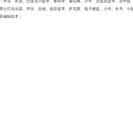
：声乐、长笛、巴洛克小提琴、鲁特琴、曼陀林、小号、古低音提琴、古中提
爵士打击乐器、声乐、吉他、低音提琴、萨克斯、电子键盘、小号、长号、小
声音编辑技术；