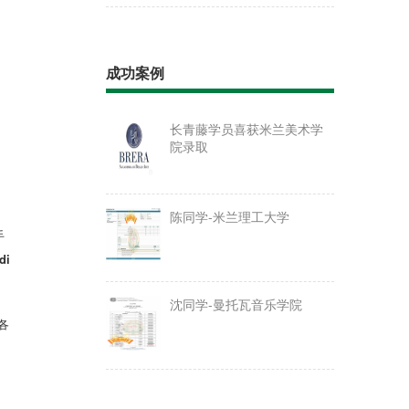
成功案例
长青藤学员喜获米兰美术学
院录取
陈同学-米兰理工大学
手
di
沈同学-曼托瓦音乐学院
各