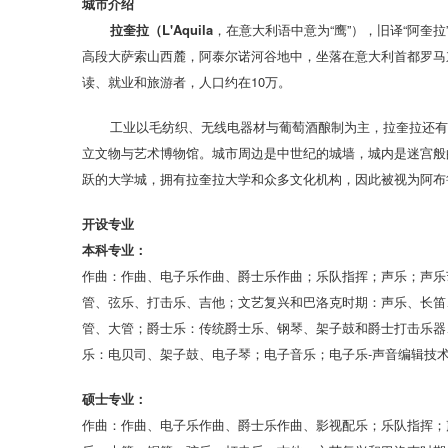
城市介
绍
拉奎拉（L'Aquila
，在意大利语中意为“鹰”），旧译“阿奎
高段大萨索山西麓，阿泰尔诺河谷地中，坐落在意大利首都罗马东北
读、就业和旅游者，人口约在10万。
工业以毛纺织、无线电器材与葡萄酒酿制为主，拉奎拉还有花
立文物与艺术博物馆。城市周边是中世纪的城墙，城内是迷宫般
跃的大学城，拥有拉奎拉大学和众多文化机构，因此被视为阿布
开设专
业
本科专
业：
作曲：作曲、电子乐作曲、爵士乐作曲；乐队指挥；声乐；声乐
管、弦乐、打击乐、吉他；文艺复兴和巴洛克时期：声乐、长笛
管、大管；爵士乐：传统爵士乐、钢琴、架子鼓和爵士打击乐器
乐：电贝司、架子鼓、电子琴；电子音乐；电子乐-声音编辑技
硕士专
业：
作曲：作曲、电子乐作曲、爵士乐作曲、影视配乐；乐队指挥；