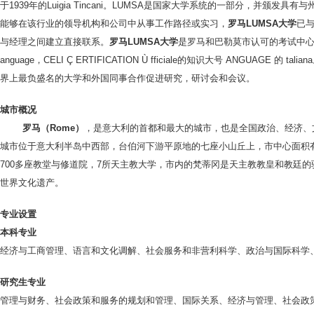
于1939年的Luigia Tincani。LUMSA是国家大学系统的一部分，并颁
能够在该行业的领导机构和公司中从事工作路径或实习，
罗马LUMSA大学
已
与经理之间建立直接联系。
罗马LUMSA
大学
是罗马和巴勒莫市认可的考试中心的
anguage，CELI Ç ERTIFICATION Ù fficiale的知识大号 ANGUAGE 的 talian
界上最负盛名的大学和外国同事合作促进研究，研讨会和会议。
城市概况
罗马（Rome）
，是意大利的首都和最大的城市，也是全国政治、经济、文
城市位于意大利半岛中西部，台伯河下游平原地的七座小山丘上，市中心面积有
700多座教堂与修道院，7所天主教大学，市内的梵蒂冈是天主教教皇和教廷
世界文化遗产。
专业设置
本科专业
经济与工商管理、语言和文化调解、社会服务和非营利科学、政治与国际科学
研究生专业
管理与财务、社会政策和服务的规划和管理、国际关系、经济与管理、社会政