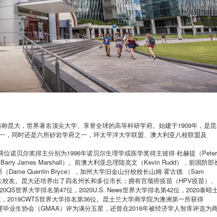
land），简称昆大，世界著名顶尖大学、享誉全球的高等科研学府。始建于1909年，是
一，同时还是六所砂岩学府之一，环太平洋大学联盟、澳大利亚八校联盟及
贝尔奖得主分别为1996年诺贝尔生理学或医学奖得主彼得·杜赫提（Peter
rry James Marshall）。前澳大利亚总理陆克文（Kevin Rudd），前国防部
（Dame Quentin Bryce），加州大学旧金山分校校长山姆·霍古德 （Sam
）均为昆大校友。昆大还培养出了四名州长和多位市长；拥有宫颈癌疫苗（HPV疫苗）
QS世界大学排名第47位，2020U.S. News世界大学排名第42位，2020泰晤
位，2019CWTS世界大学排名第36位。昆士兰大学商学院为澳洲第一所获得
管理毕业生协会（GMAA）评为满分五星，还曾在2016年被经济学人智库评选为