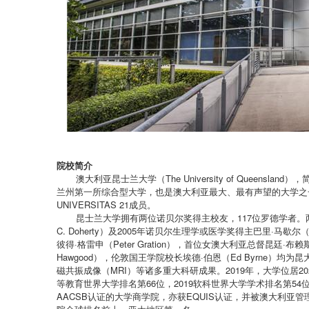
院校简介
澳大利亚昆士兰大学（The University of Queens
兰州第一所综合型大学，也是澳大利亚最大、最有声望的大学之
UNIVERSITAS 21成员。
昆士兰大学拥有两位诺贝尔奖得主校友，117位罗德学者。两位诺
C. Doherty）及2005年诺贝尔生理学或医学奖得主巴里·马歇尔（Ba
彼得·格雷申（Peter Gration），首位女澳大利亚总督昆廷·布赖斯
Hawgood），伦敦国王学院校长埃德·伯恩（Ed Byrne
磁共振成像（MRI）等诸多重大科研成果。2019年，大学位居2020
等教育世界大学排名第66位，2019软科世界大学学术排名第54
AACSB认证的大学商学院，亦获EQUIS认证，并被澳大利亚