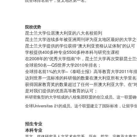
院全球排名前十，亚太地区第一名。
院校优势
昆士兰大学位居澳大利亚的八大名校前列
昆士兰大学连续多年被亚洲周刊评为亚太地区最好的大学之
昆士兰大学提供的学位获得“澳大利亚资格认证体制”的认可
学校提供400多种专业5500多种本科与研究生课程
在2008年的“优秀大学指南”中，昆士兰大学再次荣获昆士
全球前50名—QS世界大学2010年排名；
全球排名前1%的大学–《泰晤士报》高等教育大学2011年
达到世界一流标准的科研领的数量在澳大利亚所有大学里名列
获得国家教育奖的数量超过了任何一所澳大利亚大学。在“对学生
是对我们提供的优质高等教育的认可；
科研密集型的大学组成的八校集团联盟的创立成员。这一联盟确
全球Universitas 21的成员。这个联盟建立了国际标准，
招生专业
本科专业
英文、媒体研究及人文艺术史学系、历史、哲学、宗教及古典文