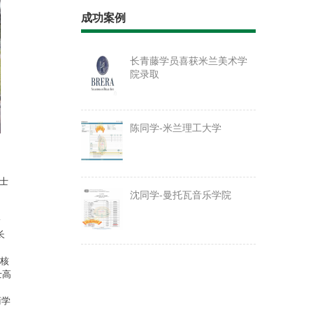
成功案例
长青藤学员喜获米兰美术学
院录取
陈同学-米兰理工大学
昆士
沈同学-曼托瓦音乐学院
长
、核
士高
商学