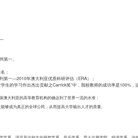
一
兰州第一。
排名；
第一—2010年澳大利亚优质科研评估（ERA）；
的学习作出杰出贡献之Carrick奖”中，我校教师的成功率是100%，
保澳大利亚的高等教育机构的确达到了世界一流的水准；
让留学生能够成为真正的全球公民，从而提高大学输出人才的质量。
学学系、语言及比较文化研究学系、音乐学系、昆士兰商学院、经济学系、法