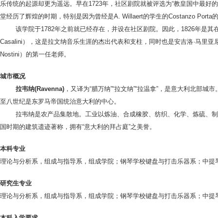
乐传统的起源却更为遥远。早在1723年，社区剧院就被评选为“教皇国中最
堂经历了辉煌的时期，特别是因为曾经是A. Willaert的学生的Costanzo Port
该学院于1782年之前就已经存在，并设在社区剧院。因此，1826年是其在
Casalini），这是拉文纳音乐生涯的杰出代表和支柱，同时也是安吉洛·马里亚尼（Angel
Nostini）的第一任老师。
城市概况
拉韦纳(Ravenna)
，又译为“腊万纳”“拉文纳”“拉温拿”，是意大利北部
至八世纪是东罗马帝国统治意大利的中心。
拉韦纳是农产品集散地。工业以炼油、合成橡胶、纺织、化学、炼硫、制鞋
国时期的建筑遗迹著称，拥有“意大利的拜占庭”之美誉。
本科专业
理论与分析系，组成与指导系，组成学院；钢琴学校键盘与打击乐器系；中提
研究生专业
理论与分析系，组成与指导系，组成学院；钢琴学校键盘与打击乐器系；中提
本科入学要求