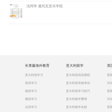
沈同学-曼托瓦音乐学院
长青藤海外教育
意大利留学
英
意大利语学习
意大利语培训课程
英国
英语学习
意大利语等级考试
20
德语学习
意大利语学习技巧
英国
俄语学习
意大利留学费用
20
法语学习
意大利留学名校
英